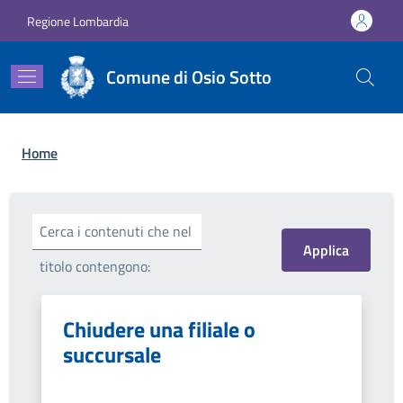
Salta al contenuto principale
Skip to footer content
Regione Lombardia
Comune di Osio Sotto
Briciole di pane
Home
Cerca i contenuti che nel
titolo contengono:
Chiudere una filiale o
succursale