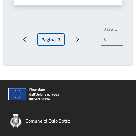
Write th
Vai a…
Pagina
3
Pagina precedente
Pagina attuale
Prossima pagina
Comune di Osio Sotto