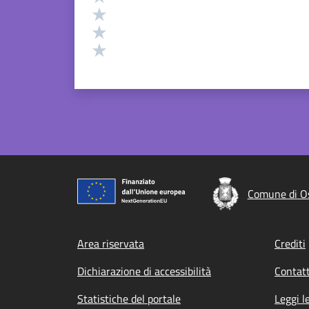
Valuta 3 stelle su 5
Valuta 2 stelle su 5
Valuta 1 stelle su 5
Comune di Os
Footer menu
Area riservata
Crediti
Dichiarazione di accessibilità
Contatt
Statistiche del portale
Leggi l