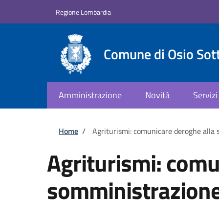
Salta al contenuto principale
Skip to footer content
Regione Lombardia
Comune di Osio Sot
Amministrazione
Novità
Servizi
Briciole di pane
Home
/
Agriturismi: comunicare deroghe alla 
Agriturismi: comu
somministrazione 