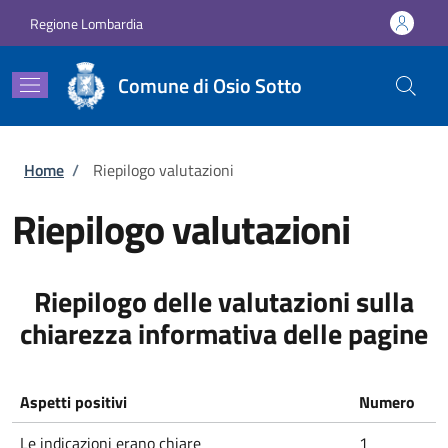
Salta al contenuto principale
Skip to footer content
Regione Lombardia
Comune di Osio Sotto
Briciole di pane
Home
/
Riepilogo valutazioni
Riepilogo valutazioni
Riepilogo delle valutazioni sulla
chiarezza informativa delle pagine
Aspetti positivi
Numero
Le indicazioni erano chiare
1