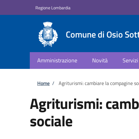
Salta al contenuto principale
Skip to footer content
Regione Lombardia
Comune di Osio Sot
Amministrazione
Novità
Servizi
Briciole di pane
Home
/
Agriturismi: cambiare la compagine so
Agriturismi: camb
sociale