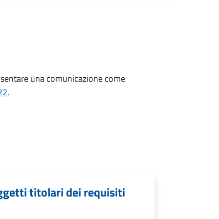
resentare una comunicazione
come
22
.
tti titolari dei requisiti