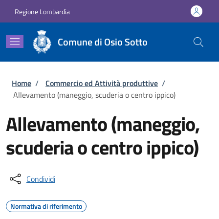
Salta al contenuto principale
Skip to footer content
Regione Lombardia
Comune di Osio Sotto
Briciole di pane
Home
/
Commercio ed Attività produttive
/
Allevamento (maneggio, scuderia o centro ippico)
Allevamento (maneggio,
scuderia o centro ippico)
Condividi
Normativa di riferimento