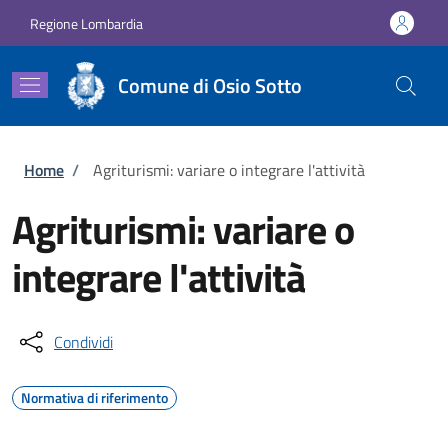
Salta al contenuto principale
Skip to footer content
Regione Lombardia
Comune di Osio Sotto
Briciole di pane
Home
/
Agriturismi: variare o integrare l'attività
Agriturismi: variare o
integrare l'attività
Condividi
Normativa di riferimento