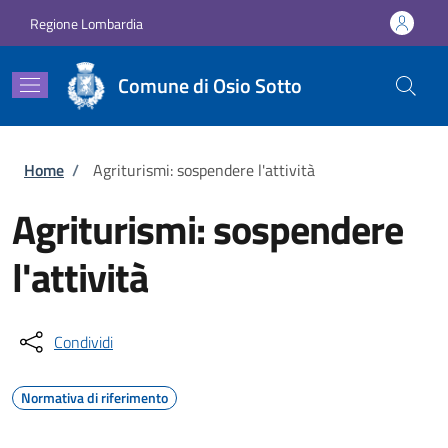
Salta al contenuto principale
Skip to footer content
Regione Lombardia
Comune di Osio Sotto
Briciole di pane
Home
/
Agriturismi: sospendere l'attività
Agriturismi: sospendere
l'attività
Condividi
Normativa di riferimento