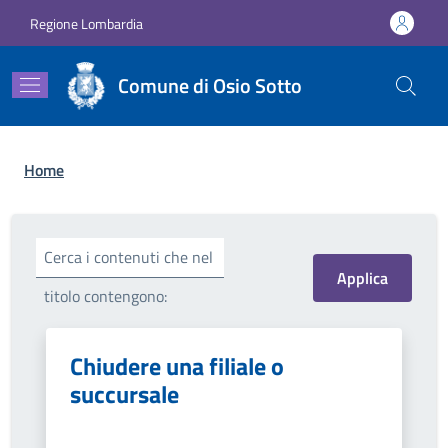
Salta al contenuto principale
Skip to footer content
Regione Lombardia
Comune di Osio Sotto
Briciole di pane
Home
Cerca i contenuti che nel
titolo contengono:
Chiudere una filiale o
succursale