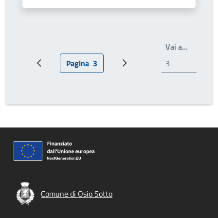
Write th
Vai a…
Pagina
3
Pagina precedente
Pagina attuale
Prossima pagina
Comune di Osio Sotto