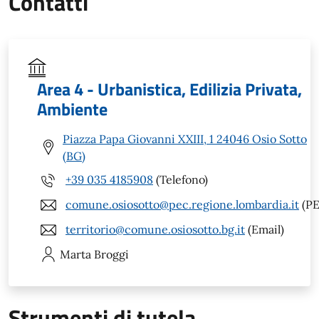
Contatti
Area 4 - Urbanistica, Edilizia Privata,
Ambiente
Piazza Papa Giovanni XXIII, 1 24046 Osio Sotto
(BG)
+39 035 4185908
(Telefono)
comune.osiosotto@pec.regione.lombardia.it
(PE
territorio@comune.osiosotto.bg.it
(Email)
Marta
Broggi
Strumenti di tutela