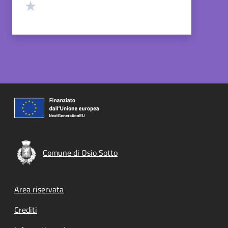
Valuta 1 stelle su 5
Comune di Osio Sotto
Footer menu
Area riservata
Crediti