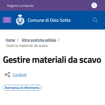
Salta al contenuto principale
Skip to footer content
Regione Lombardia
Comune di Osio Sotto
Briciole di pane
Home
/
Altre pratiche edilizie
/
Gestire materiali da scavo
Gestire materiali da scavo
Condividi
Normativa di riferimento