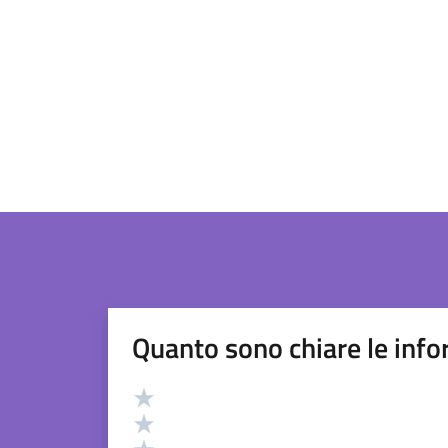
Quanto sono chiare le info
Valutazione
Valuta 5 stelle su 5
Valuta 4 stelle su 5
Valuta 3 stelle su 5