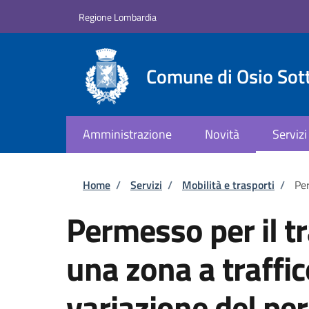
Salta al contenuto principale
Skip to footer content
Regione Lombardia
Comune di Osio Sot
Amministrazione
Novità
Servizi
Briciole di pane
Home
/
Servizi
/
Mobilità e trasporti
/
Per
Permesso per il tr
una zona a traffic
variazione del p