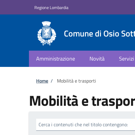
Salta al contenuto principale
Skip to footer content
Regione Lombardia
Comune di Osio Sot
Amministrazione
Novità
Servizi
Briciole di pane
Home
/
Mobilità e trasporti
Mobilità e traspor
Cerca i contenuti che nel titolo contengono: