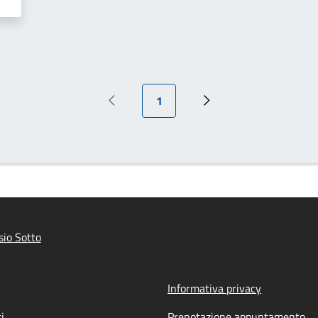
Pagina attuale
1
Pagina precedente
Prossima pagina
io Sotto
Informativa privacy
i
Prenotazione appuntamento