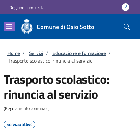
Salta al contenuto principale
Skip to footer content
Regione Lombardia
Comune di Osio Sotto
Briciole di pane
Home
/
Servizi
/
Educazione e formazione
/
Trasporto scolastico: rinuncia al servizio
Trasporto scolastico:
rinuncia al servizio
(Regolamento comunale)
Servizio attivo