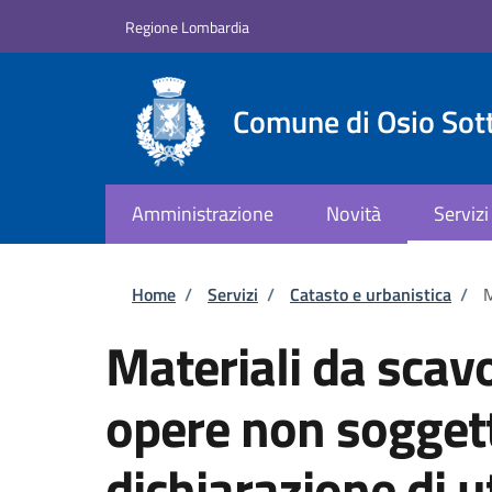
Salta al contenuto principale
Skip to footer content
Regione Lombardia
Comune di Osio Sot
Amministrazione
Novità
Servizi
Briciole di pane
Home
/
Servizi
/
Catasto e urbanistica
/
M
Materiali da scav
opere non soggett
dichiarazione di ut