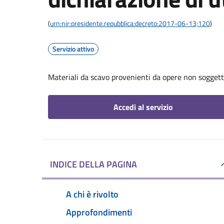
(
urn:nir:presidente.repubblica:decreto:2017-06-13;120
)
Servizio attivo
Materiali da scavo provenienti da opere non soggette
Accedi al servizio
INDICE DELLA PAGINA
A chi è rivolto
Approfondimenti