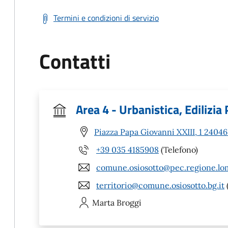
Termini e condizioni di servizio
Contatti
Area 4 - Urbanistica, Edilizia
Piazza Papa Giovanni XXIII, 1 24046
+39 035 4185908
(Telefono)
comune.osiosotto@pec.regione.lom
territorio@comune.osiosotto.bg.it
Marta
Broggi