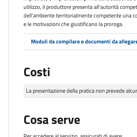
utilizzo, il produttore presenta all'autorità compe
dell'ambiente territorialmente competente una co
e le motivazioni che giustificano la proroga.
Moduli da compilare e documenti da allegar
Costi
Tipo di pagamento
Importo
La presentazione della pratica non prevede al
Cosa serve
Per accedere al servizio, assicurati di avere: