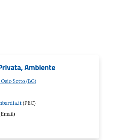
 Privata, Ambiente
 Osio Sotto (BG)
bardia.it
(PEC)
(Email)