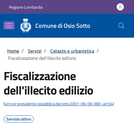
Salta al contenuto principale
Skip to footer content
Regione Lombardia
Comune di Osio Sotto
Briciole di pane
Home
/
Servizi
/
Catasto e urbanistica
/
Fiscalizzazione dell'illecito edilizio
Fiscalizzazione
dell'illecito edilizio
(
urn:nir:presidente.repubblica:decreto:2001-06-06;380~art34
)
Servizio attivo