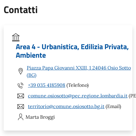
Contatti
Area 4 - Urbanistica, Edilizia Privata,
Ambiente
Piazza Papa Giovanni XXIII, 1 24046 Osio Sotto
(BG)
+39 035 4185908
(Telefono)
comune.osiosotto@pec.regione.lombardia.it
(PE
territorio@comune.osiosotto.bg.it
(Email)
Marta
Broggi