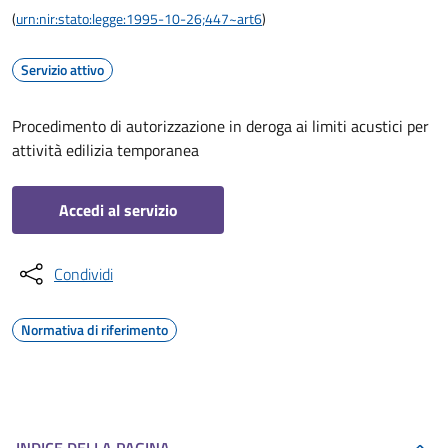
(
urn:nir:stato:legge:1995-10-26;447~art6
)
Servizio attivo
Procedimento di autorizzazione in deroga ai limiti acustici per
attività edilizia temporanea
Accedi al servizio
Condividi
Normativa di riferimento