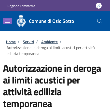
Salta al contenuto principale
Skip to footer content
Regione Lombardia
Comune di Osio Sotto
Briciole di pane
Home
/
Servizi
/
Ambiente
/
Autorizzazione in deroga ai limiti acustici per attività
edilizia temporanea
Autorizzazione in deroga
ai limiti acustici per
attività edilizia
temporanea