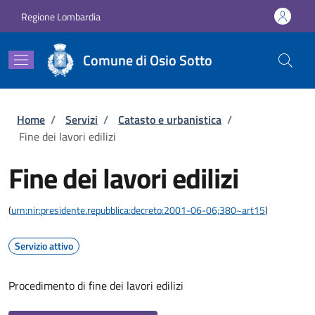
Salta al contenuto principale
Skip to footer content
Regione Lombardia
Comune di Osio Sotto
Briciole di pane
Home
/
Servizi
/
Catasto e urbanistica
/
Fine dei lavori edilizi
Fine dei lavori edilizi
(
urn:nir:presidente.repubblica:decreto:2001-06-06;380~art15
)
Servizio attivo
Procedimento di fine dei lavori edilizi