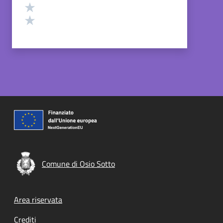
Valuta 2 stelle su 5
Valuta 1 stelle su 5
Comune di Osio Sotto
Footer menu
Area riservata
Crediti