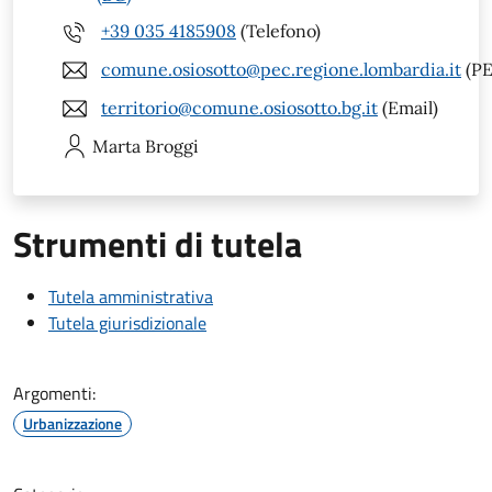
+39 035 4185908
(Telefono)
comune.osiosotto@pec.regione.lombardia.it
(PE
territorio@comune.osiosotto.bg.it
(Email)
Marta
Broggi
Strumenti di tutela
Tutela amministrativa
Tutela giurisdizionale
Argomenti:
Urbanizzazione