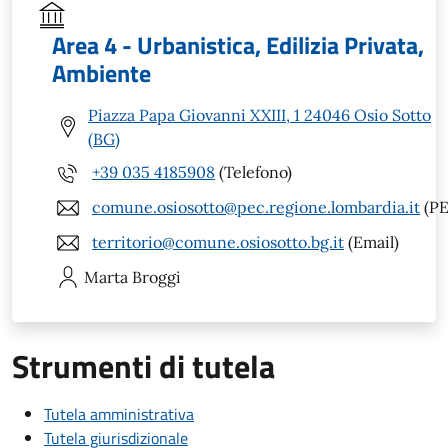
Area 4 - Urbanistica, Edilizia Privata,
Ambiente
Piazza Papa Giovanni XXIII, 1 24046 Osio Sotto
(BG)
+39 035 4185908
(Telefono)
comune.osiosotto@pec.regione.lombardia.it
(PE
territorio@comune.osiosotto.bg.it
(Email)
Marta
Broggi
Strumenti di tutela
Tutela amministrativa
Tutela giurisdizionale