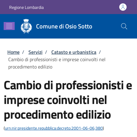
Salta al contenuto principale
Skip to footer content
Regione Lombardia
Comune di Osio Sotto
Briciole di pane
Home
/
Servizi
/
Catasto e urbanistica
/
Cambio di professionisti e imprese coinvolti nel
procedimento edilizio
Cambio di professionisti e
imprese coinvolti nel
procedimento edilizio
(
urn:nir:presidente.repubblica:decreto:2001-06-06;380
)