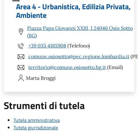
Area 4 - Urbanistica, Edilizia Privata,
Ambiente
Piazza Papa Giovanni XXIII, 1 24046 Osio Sotto
(BG)
+39 035 4185908
(Telefono)
comune.osiosotto@pec.regione.lombardia.it
(PE
territorio@comune.osiosotto.bg.it
(Email)
Marta
Broggi
Strumenti di tutela
Tutela amministrativa
Tutela giurisdizionale