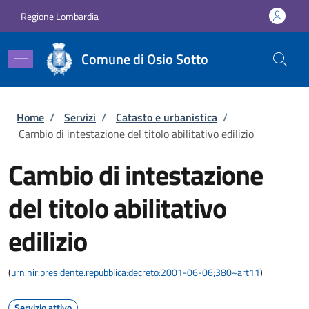
Salta al contenuto principale
Skip to footer content
Regione Lombardia
Comune di Osio Sotto
Briciole di pane
Home
/
Servizi
/
Catasto e urbanistica
/
Cambio di intestazione del titolo abilitativo edilizio
Cambio di intestazione
del titolo abilitativo
edilizio
(
urn:nir:presidente.repubblica:decreto:2001-06-06;380~art11
)
Servizio attivo