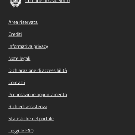
Comune di Osio Sotto
Footer menu
Area riservata
Crediti
Informativa privacy
Note legali
Dichiarazione di accessibilità
Contatti
Prenotazione appuntamento
Richiedi assistenza
Statistiche del portale
Leggi le FAQ