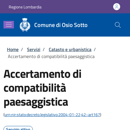
Salta al contenuto principale
Skip to footer content
Regione Lombardia
Comune di Osio Sotto
Briciole di pane
Home
/
Servizi
/
Catasto e urbanistica
/
Accertamento di compatibilità paesaggistica
Accertamento di
compatibilità
paesaggistica
(
urn:nir:stato:decreto.legislativo:2004-01-22;42~art167
)
Servizio attivo