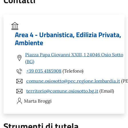
Area 4 - Urbanistica, Edilizia Privata,
Ambiente
Piazza Papa Giovanni XXIII, 1 24046 Osio Sotto
(BG)
+39 035 4185908
(Telefono)
comune.osiosotto@pec.regione.lombardia.it
(PE
territorio@comune.osiosotto.bg.it
(Email)
Marta
Broggi
Strumenti di tutela