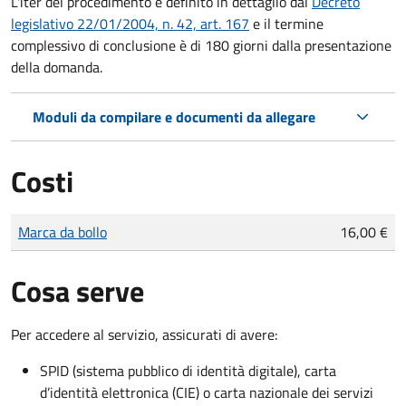
L'iter del procedimento è definito in dettaglio dal
Decreto
legislativo 22/01/2004, n. 42, art. 167
e il termine
complessivo di conclusione è di 180 giorni dalla presentazione
della domanda.
Moduli da compilare e documenti da allegare
Costi
Tipo di pagamento
Importo
Marca da bollo
16,00 €
Cosa serve
Per accedere al servizio, assicurati di avere:
SPID (sistema pubblico di identità digitale), carta
d’identità elettronica (CIE) o carta nazionale dei servizi