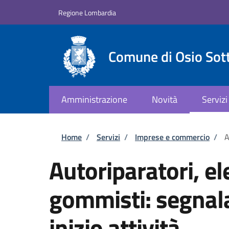
Salta al contenuto principale
Skip to footer content
Regione Lombardia
Comune di Osio Sot
Amministrazione
Novità
Servizi
Briciole di pane
Home
/
Servizi
/
Imprese e commercio
/
A
Autoriparatori, el
gommisti: segnala
inizio attività