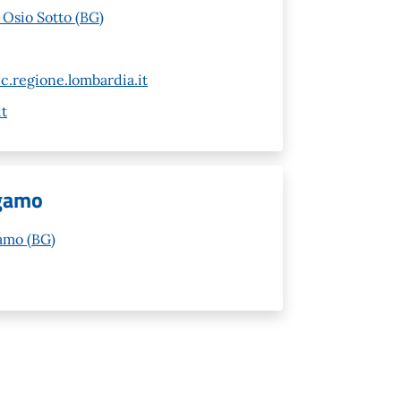
 Osio Sotto (BG)
c.regione.lombardia.it
t
rgamo
gamo (BG)