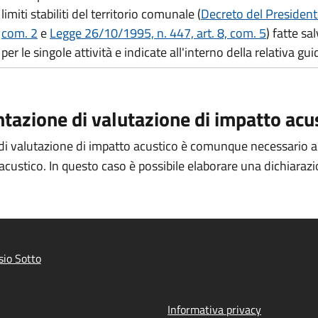
limiti stabiliti del territorio comunale (
Decreto del President
com. 2
e
Legge 26/10/1995, n. 447, art. 8, com. 5
) fatte sa
per le singole attività e indicate all'interno della relativa g
ntazione di valutazione di impatto acu
di valutazione di impatto acustico è comunque necessario autoce
ustico. In questo caso è possibile elaborare una dichiarazion
io Sotto
Informativa privacy