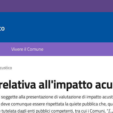
to
Vivere il Comune
custico
lativa all'impatto acu
soggette alla presentazione di valutazione di impatto acusti
 deve comunque essere rispettata la quiete pubblica che, q
tutelata dagli enti pubblici competenti, tra cui i Comuni, “
[.