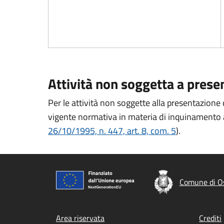
Attività non soggetta a prese
Per le attività non soggette alla presentazione 
vigente normativa in materia di inquinamento ac
26/10/1995, n. 447, art. 8, com. 5
).
Comune di Os
Footer menu
Area riservata
Crediti