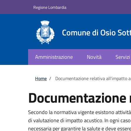
Salta al contenuto principale
Skip to footer content
Regione Lombardia
Comune di Osio Sot
Amministrazione
Novità
Servizi
Briciole di pane
Home
/
Documentazione relativa all'impatto a
Documentazione re
Secondo la normativa vigente esistono attività 
di valutazione di impatto acustico
.
In ogni caso
necessaria per garantire la salute e deve essere 