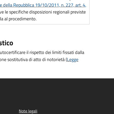
e della Repubblica 19/10/2011, n. 227, art. 4,
lve le specifiche disposizioni regionali previste
uida al procedimento.
stico
rtificare il rispetto dei limiti fissati dalla
e sostitutiva di atto di notorietà (
Legge
Note legali