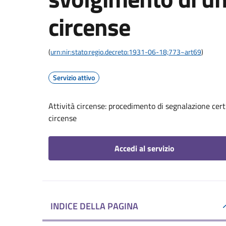
circense
(
urn:nir:stato:regio.decreto:1931-06-18;773~art69
)
Servizio attivo
Attività circense: procedimento di segnalazione certi
circense
Accedi al servizio
INDICE DELLA PAGINA