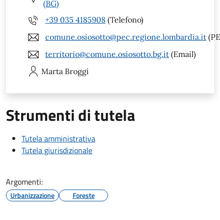
(BG)
+39 035 4185908
(Telefono)
comune.osiosotto@pec.regione.lombardia.it
(PE
territorio@comune.osiosotto.bg.it
(Email)
Marta
Broggi
Strumenti di tutela
Tutela amministrativa
Tutela giurisdizionale
Argomenti:
Urbanizzazione
Foreste