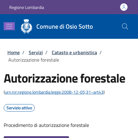
Salta al contenuto principale
Skip to footer content
Regione Lombardia
Comune di Osio Sotto
Briciole di pane
Home
/
Servizi
/
Catasto e urbanistica
/
Autorizzazione forestale
Autorizzazione forestale
(
urn:nir:regione.lombardia:legge:2008-12-05;31~art43
)
Servizio attivo
Procedimento di autorizzazione forestale