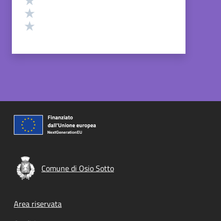
Valuta 2 stelle su 5
Valuta 1 stelle su 5
Comune di Osio Sotto
Footer menu
Area riservata