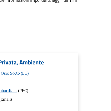
tre informazioni importanti, leggi i termini
 Privata, Ambiente
 Osio Sotto (BG)
bardia.it
(PEC)
(Email)