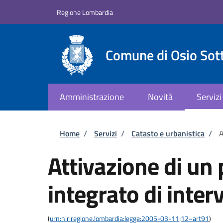
Salta al contenuto principale
Skip to footer content
Regione Lombardia
Comune di Osio Sot
Amministrazione
Novità
Servizi
Briciole di pane
Home
/
Servizi
/
Catasto e urbanistica
/
A
Attivazione di u
integrato di inter
(
urn:nir:regione.lombardia:legge:2005-03-11;12~art91
)