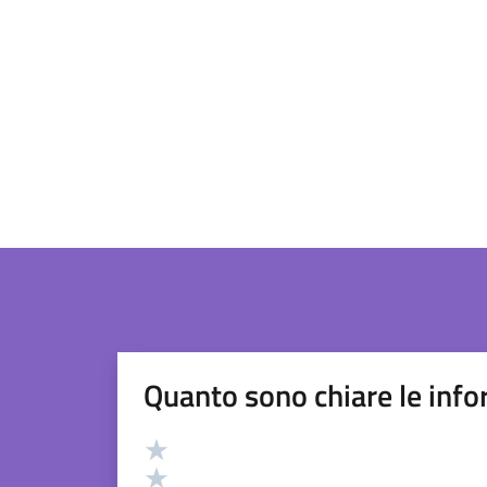
Quanto sono chiare le info
Valutazione
Valuta 5 stelle su 5
Valuta 4 stelle su 5