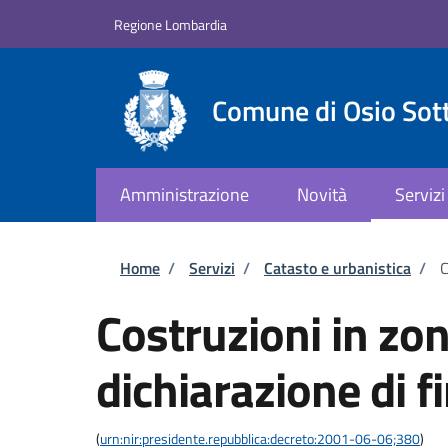
Salta al contenuto principale
Skip to footer content
Regione Lombardia
Comune di Osio Sot
Amministrazione
Novità
Servizi
Briciole di pane
Home
/
Servizi
/
Catasto e urbanistica
/
C
Costruzioni in zo
dichiarazione di fi
(
urn:nir:presidente.repubblica:decreto:2001-06-06;380
)