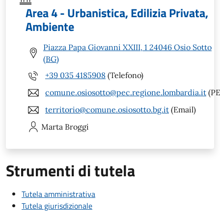
Area 4 - Urbanistica, Edilizia Privata,
Ambiente
Piazza Papa Giovanni XXIII, 1 24046 Osio Sotto
(BG)
+39 035 4185908
(Telefono)
comune.osiosotto@pec.regione.lombardia.it
(PE
territorio@comune.osiosotto.bg.it
(Email)
Marta
Broggi
Strumenti di tutela
Tutela amministrativa
Tutela giurisdizionale