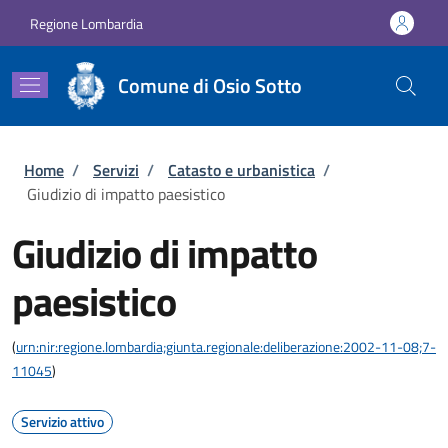
Salta al contenuto principale
Skip to footer content
Regione Lombardia
Comune di Osio Sotto
Briciole di pane
Home
/
Servizi
/
Catasto e urbanistica
/
Giudizio di impatto paesistico
Giudizio di impatto
paesistico
(
urn:nir:regione.lombardia;giunta.regionale:deliberazione:2002-11-08;7-
11045
)
Servizio attivo