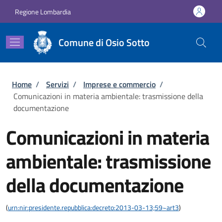
Salta al contenuto principale
Skip to footer content
Regione Lombardia
Comune di Osio Sotto
Briciole di pane
Home
/
Servizi
/
Imprese e commercio
/
Comunicazioni in materia ambientale: trasmissione della
documentazione
Comunicazioni in materia
ambientale: trasmissione
della documentazione
(
urn:nir:presidente.repubblica:decreto:2013-03-13;59~art3
)