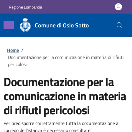
Salta al contenuto principale
Skip to footer content
Regione Lombardia
Comune di Osio Sotto
Briciole di pane
Home
/
Documentazione per la comunicazione in materia di rifiuti
pericolosi
Documentazione per la
comunicazione in materia
di rifiuti pericolosi
Per predisporre correttamente tutta la documentazione a
corredo dell'istanza è necessario consultare,