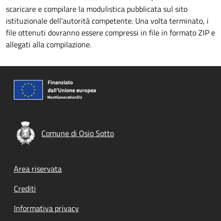
scaricare e compilare la modulistica pubblicata sul sito
istituzionale dell'autorità competente. Una volta terminato, i
file ottenuti dovranno essere compressi in file in formato ZIP e
allegati alla compilazione.
Comune di Osio Sotto
Footer menu
Area riservata
Crediti
Informativa privacy