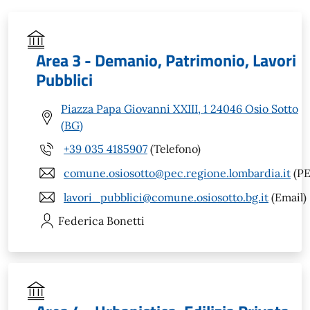
Area 3 - Demanio, Patrimonio, Lavori
Pubblici
Piazza Papa Giovanni XXIII, 1 24046 Osio Sotto
(BG)
+39 035 4185907
(Telefono)
comune.osiosotto@pec.regione.lombardia.it
(PE
lavori_pubblici@comune.osiosotto.bg.it
(Email)
Federica
Bonetti