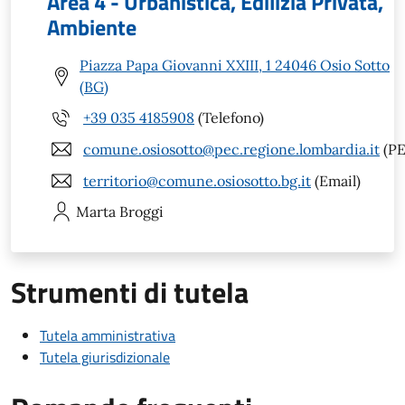
Area 4 - Urbanistica, Edilizia Privata,
Ambiente
Piazza Papa Giovanni XXIII, 1 24046 Osio Sotto
(BG)
+39 035 4185908
(Telefono)
comune.osiosotto@pec.regione.lombardia.it
(PE
territorio@comune.osiosotto.bg.it
(Email)
Marta
Broggi
Strumenti di tutela
Tutela amministrativa
Tutela giurisdizionale