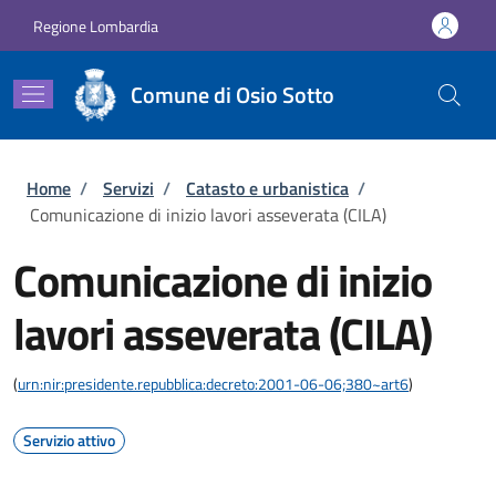
Salta al contenuto principale
Skip to footer content
Regione Lombardia
Comune di Osio Sotto
Briciole di pane
Home
/
Servizi
/
Catasto e urbanistica
/
Comunicazione di inizio lavori asseverata (CILA)
Comunicazione di inizio
lavori asseverata (CILA)
(
urn:nir:presidente.repubblica:decreto:2001-06-06;380~art6
)
Servizio attivo