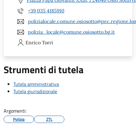
Piazza Papa Giovanni XXIII, 1 24046 Osio Sotto (
+39 035 4185910
polizialocale.comune.osiosotto@pec.regione.lom
polizia_locale@comune.osiosotto.bg.it
Enrico
Torri
Strumenti di tutela
Tutela amministrativa
Tutela giurisdizionale
Argomenti:
Polizia
ZTL