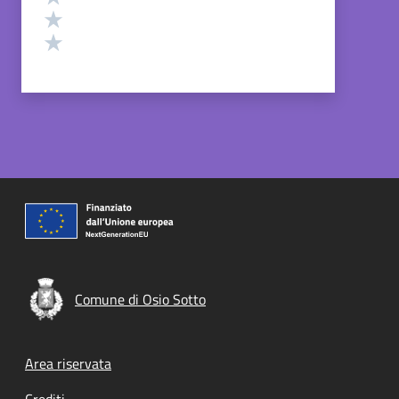
Valuta 2 stelle su 5
Valuta 1 stelle su 5
Comune di Osio Sotto
Footer menu
Area riservata
Crediti