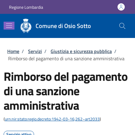
Salta al contenuto principale
Skip to footer content
Regione Lombardia
Comune di Osio Sotto
Briciole di pane
Home
/
Servizi
/
Giustizia e sicurezza pubblica
/
Rimborso del pagamento di una sanzione amministrativa
Rimborso del pagamento
di una sanzione
amministrativa
(
urn:nir:stato:regio.decreto:1942-03-16;262~art2033
)
Servizio attivo