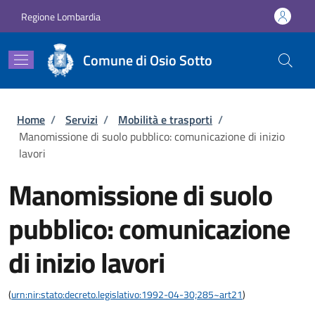
Salta al contenuto principale
Skip to footer content
Regione Lombardia
Comune di Osio Sotto
Briciole di pane
Home
/
Servizi
/
Mobilità e trasporti
/
Manomissione di suolo pubblico: comunicazione di inizio
lavori
Manomissione di suolo
pubblico: comunicazione
di inizio lavori
(
urn:nir:stato:decreto.legislativo:1992-04-30;285~art21
)