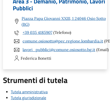
Area 3 - Demanio, Patrimonio, Lavori
Pubblici
Piazza Papa Giovanni XXIII, 1 24046 Osio Sotto
(BG)
+39 035 4185907
(Telefono)
comune.osiosotto@pec.regione.lombardia.it
(PE
lavori_pubblici@comune.osiosotto.bg.it
(Email)
Federica
Bonetti
Strumenti di tutela
Tutela amministrativa
Tutela giurisdizionale