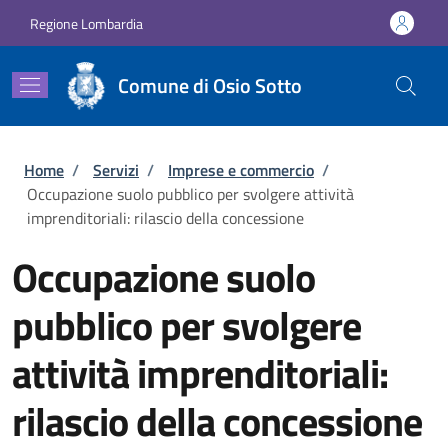
Salta al contenuto principale
Skip to footer content
Regione Lombardia
Comune di Osio Sotto
Briciole di pane
Home
/
Servizi
/
Imprese e commercio
/
Occupazione suolo pubblico per svolgere attività
imprenditoriali: rilascio della concessione
Occupazione suolo
pubblico per svolgere
attività imprenditoriali:
rilascio della concessione