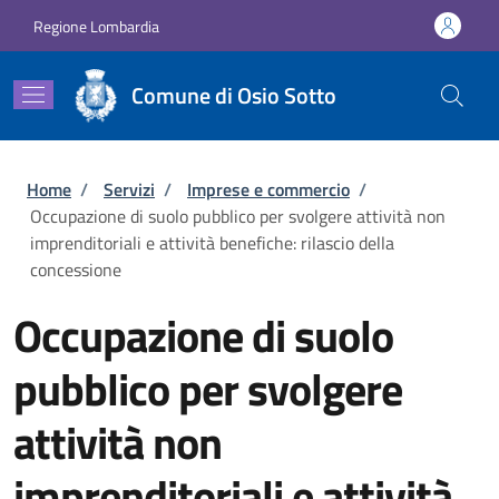
Salta al contenuto principale
Skip to footer content
Regione Lombardia
Comune di Osio Sotto
Briciole di pane
Home
/
Servizi
/
Imprese e commercio
/
Occupazione di suolo pubblico per svolgere attività non
imprenditoriali e attività benefiche: rilascio della
concessione
Occupazione di suolo
pubblico per svolgere
attività non
imprenditoriali e attività