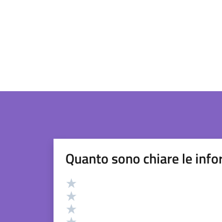
Quanto sono chiare le info
Valutazione
Valuta 5 stelle su 5
Valuta 4 stelle su 5
Valuta 3 stelle su 5
Valuta 2 stelle su 5