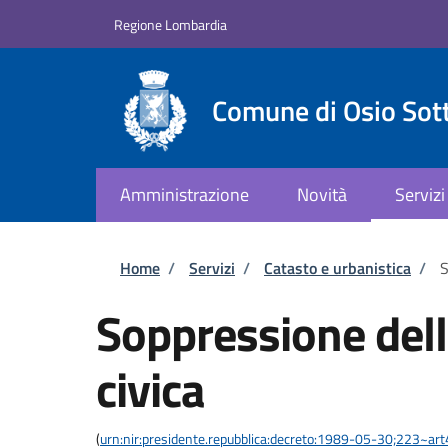
Salta al contenuto principale
Skip to footer content
Regione Lombardia
Comune di Osio Sot
Amministrazione
Novità
Servizi
Briciole di pane
Home
/
Servizi
/
Catasto e urbanistica
/
S
Soppressione del
civica
(
urn:nir:presidente.repubblica:decreto:1989-05-30;223~ar