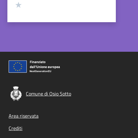
Valuta 1 stelle su 5
Comune di Osio Sotto
Footer menu
Area riservata
Crediti