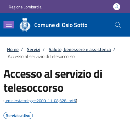
Salta al contenuto principale
Skip to footer content
Regione Lombardia
Comune di Osio Sotto
Briciole di pane
Home
/
Servizi
/
Salute, benessere e assistenza
/
Accesso al servizio di telesoccorso
Accesso al servizio di
telesoccorso
(
urn:nir:stato:legge:2000-11-08;328~art6
)
Servizio attivo