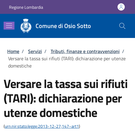
Salta al contenuto principale
Skip to footer content
Regione Lombardia
Comune di Osio Sotto
Briciole di pane
Home
/
Servizi
/
Tributi, finanze e contravvenzioni
/
Versare la tassa sui rifiuti (TARI): dichiarazione per utenze
domestiche
Versare la tassa sui rifiuti
(TARI): dichiarazione per
utenze domestiche
(
urn:nir:stato:legge:2013-12-27;147~art1
)