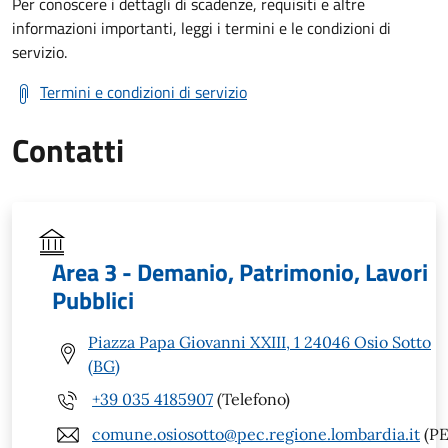
Per conoscere i dettagli di scadenze, requisiti e altre
informazioni importanti, leggi i termini e le condizioni di
servizio.
Termini e condizioni di servizio
Contatti
Area 3 - Demanio, Patrimonio, Lavori
Pubblici
Piazza Papa Giovanni XXIII, 1 24046 Osio Sotto
(BG)
+39 035 4185907
(Telefono)
comune.osiosotto@pec.regione.lombardia.it
(PE