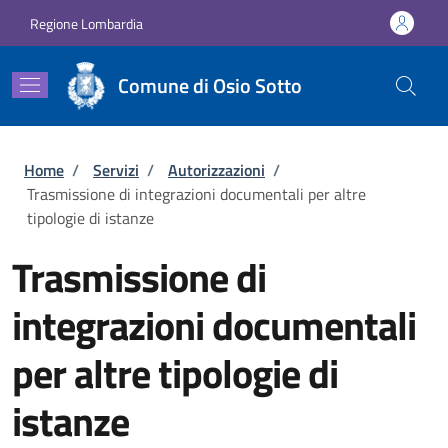
Salta al contenuto principale
Skip to footer content
Regione Lombardia
Comune di Osio Sotto
Briciole di pane
Home
/
Servizi
/
Autorizzazioni
/
Trasmissione di integrazioni documentali per altre
tipologie di istanze
Trasmissione di
integrazioni documentali
per altre tipologie di
istanze