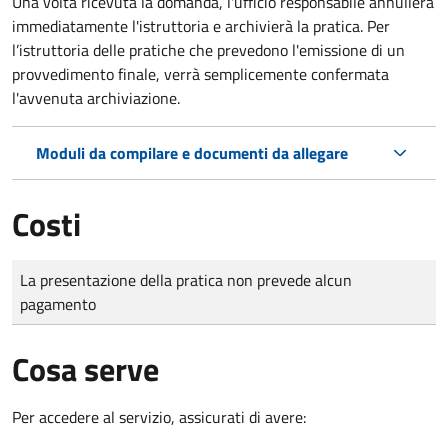
Una volta ricevuta la domanda, l'ufficio responsabile annullerà
immediatamente l'istruttoria e archivierà la pratica. Per
l’istruttoria delle pratiche che prevedono l'emissione di un
provvedimento finale, verrà semplicemente confermata
l'avvenuta archiviazione.
Moduli da compilare e documenti da allegare
Costi
Tipo di pagamento
Importo
La presentazione della pratica non prevede alcun
pagamento
Cosa serve
Per accedere al servizio, assicurati di avere: