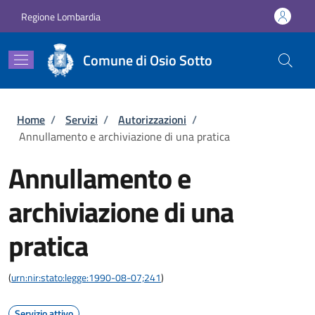
Salta al contenuto principale
Skip to footer content
Regione Lombardia
Comune di Osio Sotto
Briciole di pane
Home
/
Servizi
/
Autorizzazioni
/
Annullamento e archiviazione di una pratica
Annullamento e
archiviazione di una
pratica
(
urn:nir:stato:legge:1990-08-07;241
)
Servizio attivo