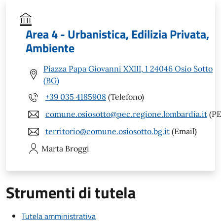
Area 4 - Urbanistica, Edilizia Privata,
Ambiente
Piazza Papa Giovanni XXIII, 1 24046 Osio Sotto
(BG)
+39 035 4185908
(Telefono)
comune.osiosotto@pec.regione.lombardia.it
(PE
territorio@comune.osiosotto.bg.it
(Email)
Marta
Broggi
Strumenti di tutela
Tutela amministrativa