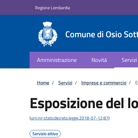
Salta al contenuto principale
Skip to footer content
Regione Lombardia
Comune di Osio Sot
Amministrazione
Novità
Servizi
Briciole di pane
Home
/
Servizi
/
Imprese e commercio
/
E
Esposizione del l
(
urn:nir:stato:decreto.legge:2018-07-12;87
)
Servizio attivo