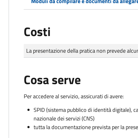
Moduli da compilare e documenti da allegar
Costi
Tipo di pagamento
Importo
La presentazione della pratica non prevede al
Cosa serve
Per accedere al servizio, assicurati di avere:
SPID (sistema pubblico di identità digitale), ca
nazionale dei servizi (CNS)
tutta la documentazione prevista per la prese