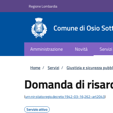
Salta al contenuto principale
Skip to footer content
Regione Lombardia
Comune di Osio Sot
Amministrazione
Novità
Servizi
Briciole di pane
Home
/
Servizi
/
Giustizia e sicurezza pubbl
Domanda di risar
(
urn:nir:stato:regio.decreto:1942-03-16;262~art2043
)
Servizio attivo