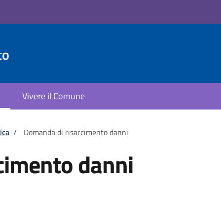
to
Vivere il Comune
ica
/
Domanda di risarcimento danni
cimento danni