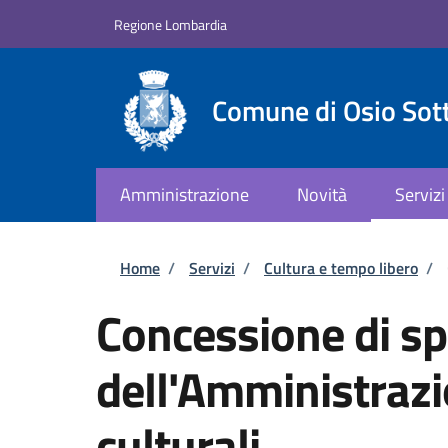
Salta al contenuto principale
Skip to footer content
Regione Lombardia
Comune di Osio Sot
Amministrazione
Novità
Servizi
Briciole di pane
Home
/
Servizi
/
Cultura e tempo libero
/
Concessione di sp
dell'Amministrazi
culturali