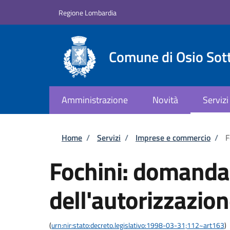
Salta al contenuto principale
Skip to footer content
Regione Lombardia
Comune di Osio Sot
Amministrazione
Novità
Servizi
Briciole di pane
Home
/
Servizi
/
Imprese e commercio
/
F
Fochini: domanda 
dell'autorizzazio
(
urn:nir:stato:decreto.legislativo:1998-03-31;112~art163
)