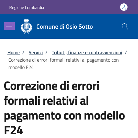
Salta al contenuto principale
Skip to footer content
Regione Lombardia
Comune di Osio Sotto
Briciole di pane
Home
/
Servizi
/
Tributi, finanze e contravvenzioni
/
Correzione di errori formali relativi al pagamento con
modello F24
Correzione di errori
formali relativi al
pagamento con modello
F24