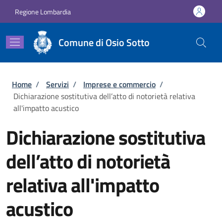
Salta al contenuto principale
Skip to footer content
Regione Lombardia
Comune di Osio Sotto
Briciole di pane
Home
/
Servizi
/
Imprese e commercio
/
Dichiarazione sostitutiva dell’atto di notorietà relativa
all'impatto acustico
Dichiarazione sostitutiva
dell’atto di notorietà
relativa all'impatto
acustico