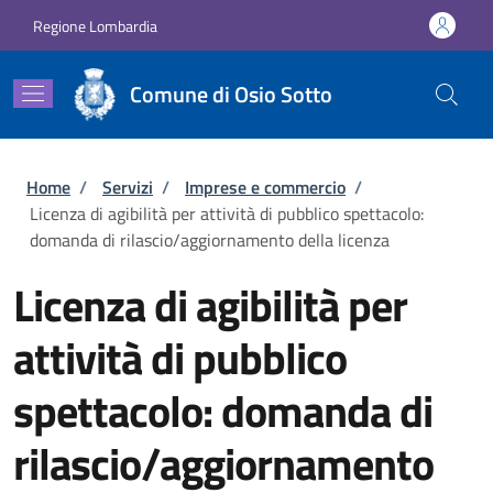
Salta al contenuto principale
Skip to footer content
Regione Lombardia
Comune di Osio Sotto
Briciole di pane
Home
/
Servizi
/
Imprese e commercio
/
Licenza di agibilità per attività di pubblico spettacolo:
domanda di rilascio/aggiornamento della licenza
Licenza di agibilità per
attività di pubblico
spettacolo: domanda di
rilascio/aggiornamento