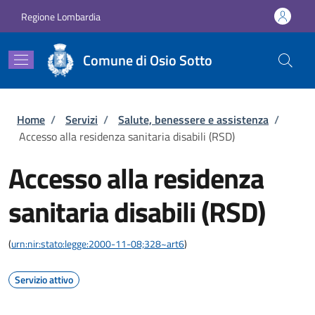
Salta al contenuto principale
Skip to footer content
Regione Lombardia
Comune di Osio Sotto
Briciole di pane
Home
/
Servizi
/
Salute, benessere e assistenza
/
Accesso alla residenza sanitaria disabili (RSD)
Accesso alla residenza
sanitaria disabili (RSD)
(
urn:nir:stato:legge:2000-11-08;328~art6
)
Servizio attivo