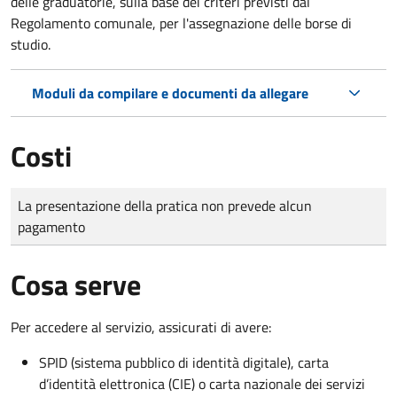
delle graduatorie, sulla base dei criteri previsti dal
Regolamento comunale, per l'assegnazione delle borse di
studio.
Moduli da compilare e documenti da allegare
Costi
Tipo di pagamento
Importo
La presentazione della pratica non prevede alcun
pagamento
Cosa serve
Per accedere al servizio, assicurati di avere:
SPID (sistema pubblico di identità digitale), carta
d’identità elettronica (CIE) o carta nazionale dei servizi