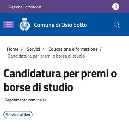
Salta al contenuto principale
Skip to footer content
Regione Lombardia
Comune di Osio Sotto
Briciole di pane
Home
/
Servizi
/
Educazione e formazione
/
Candidatura per premi o borse di studio
Candidatura per premi o
borse di studio
(Regolamento comunale)
Servizio attivo