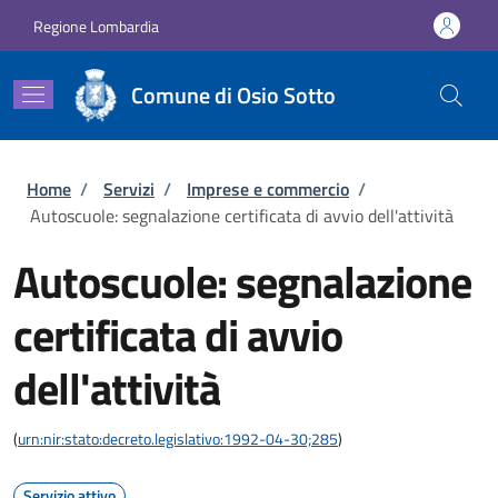
Salta al contenuto principale
Skip to footer content
Regione Lombardia
Comune di Osio Sotto
Briciole di pane
Home
/
Servizi
/
Imprese e commercio
/
Autoscuole: segnalazione certificata di avvio dell'attività
Autoscuole: segnalazione
certificata di avvio
dell'attività
(
urn:nir:stato:decreto.legislativo:1992-04-30;285
)
Servizio attivo